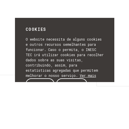
COOKIES
O website necessita de alguns cookies
e outros recursos semelhantes para
funcionar. Caso o permita, o INESC
TEC irá utilizar cookies para recolher
dados sobre as suas visitas,
contribuindo, assim, para
estatísticas agregadas que permitem
melhorar o nosso serviço.
Ver mais
Detalhes
ACEITAR
REJEITAR
DETALHES