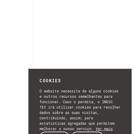
COOKIES
O website necessita de alguns cookies
e outros recursos semelhantes para
funcionar. Caso o permita, o INESC
TEC irá utilizar cookies para recolher
dados sobre as suas visitas,
contribuindo, assim, para
estatísticas agregadas que permitem
melhorar o nosso serviço.
Ver mais