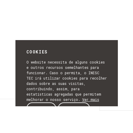
COOKIES
O website necessita de alguns cookies
e outros recursos semelhantes para
funcionar. Caso o permita, o INESC
TEC irá utilizar cookies para recolher
dados sobre as suas visitas,
contribuindo, assim, para
estatísticas agregadas que permitem
melhorar o nosso serviço.
Ver mais
Descrição
ACEITAR
REJEITAR
DESCRIÇÃO