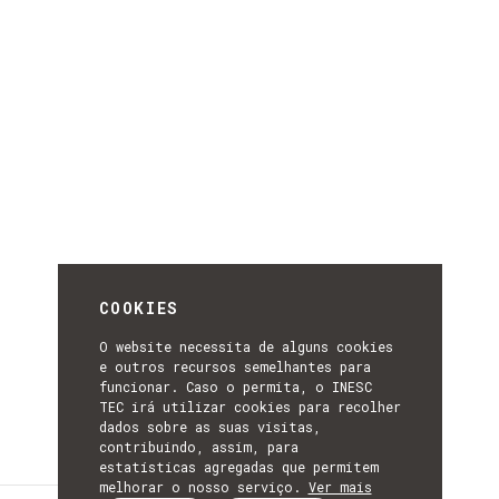
COOKIES
O website necessita de alguns cookies
e outros recursos semelhantes para
funcionar. Caso o permita, o INESC
TEC irá utilizar cookies para recolher
dados sobre as suas visitas,
contribuindo, assim, para
estatísticas agregadas que permitem
melhorar o nosso serviço.
Ver mais