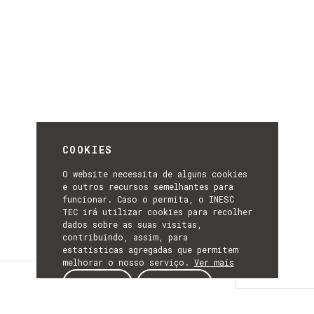
COOKIES
O website necessita de alguns cookies
e outros recursos semelhantes para
funcionar. Caso o permita, o INESC
TEC irá utilizar cookies para recolher
dados sobre as suas visitas,
contribuindo, assim, para
estatísticas agregadas que permitem
melhorar o nosso serviço.
Ver mais
Detalhes
ACEITAR
REJEITAR