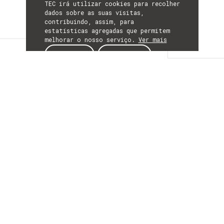
TEC irá utilizar cookies para recolher
dados sobre as suas visitas,
contribuindo, assim, para
estatísticas agregadas que permitem
melhorar o nosso serviço.
Ver mais
Detalhes
ACEITAR
REJEITAR
DETALHES
Mais Informação
ACRÓNIMO
QuAC
INÍCIO
01 outubro 2025