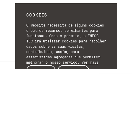
COOKIES
O website necessita de alguns cookies
e outros recursos semelhantes para
funcionar. Caso o permita, o INESC
TEC irá utilizar cookies para recolher
dados sobre as suas visitas,
contribuindo, assim, para
estatísticas agregadas que permitem
melhorar o nosso serviço.
Ver mais
Detalhes
ACEITAR
REJEITAR
DETALHES
Mais Informação