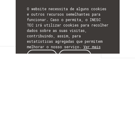
O website necessita de alguns cookies
e outros recursos semelhantes para
funcionar. Caso o permita, o INESC
TEC irá utilizar cookies para recolher
dados sobre as suas visitas,
contribuindo, assim, para
estatísticas agregadas que permitem
melhorar o nosso serviço.
Ver mais
Detalhes
ACEITAR
REJEITAR
DETALHES
Mais Informação
ACRÓNIMO