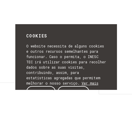
COOKIES
O website necessita de alguns cookies
e outros recursos semelhantes para
funcionar. Caso o permita, o INESC
TEC irá utilizar cookies para recolher
dados sobre as suas visitas,
contribuindo, assim, para
estatísticas agregadas que permitem
melhorar o nosso serviço.
Ver mais
Descrição
ACEITAR
REJEITAR
DESCRIÇÃO
Historical Mining –