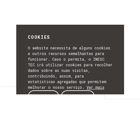
COOKIES
O website necessita de alguns cookies
e outros recursos semelhantes para
funcionar. Caso o permita, o INESC
TEC irá utilizar cookies para recolher
dados sobre as suas visitas,
contribuindo, assim, para
estatísticas agregadas que permitem
melhorar o nosso serviço.
Ver mais
Detalhes
ACEITAR
REJEITAR
DETALHES