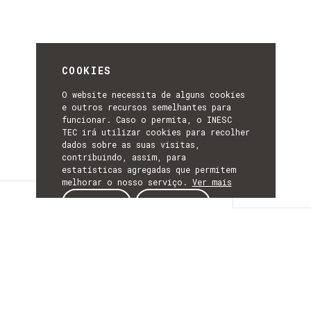
COOKIES
O website necessita de alguns cookies
e outros recursos semelhantes para
funcionar. Caso o permita, o INESC
TEC irá utilizar cookies para recolher
dados sobre as suas visitas,
contribuindo, assim, para
estatísticas agregadas que permitem
melhorar o nosso serviço.
Ver mais
Detalhes
ACEITAR
REJEITAR
DETALHES