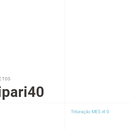
ETOS
ipari40
Trituração MES i4.0