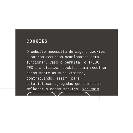
COOKIES
O website necessita de alguns cookies
e outros recursos semelhantes para
funcionar. Caso o permita, o INESC
TEC irá utilizar cookies para recolher
dados sobre as suas visitas,
contribuindo, assim, para
estatísticas agregadas que permitem
melhorar o nosso serviço.
Ver mais
Detalhes
ACEITAR
REJEITAR
DETALHES