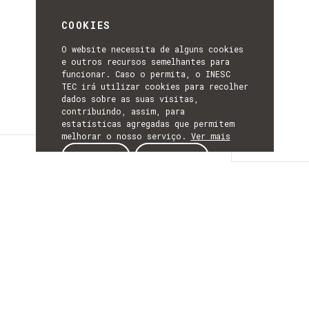
COOKIES
O website necessita de alguns cookies
e outros recursos semelhantes para
funcionar. Caso o permita, o INESC
TEC irá utilizar cookies para recolher
dados sobre as suas visitas,
contribuindo, assim, para
estatísticas agregadas que permitem
melhorar o nosso serviço.
Ver mais
Detalhes
ACEITAR
REJEITAR
DETALHES
Mais Informação