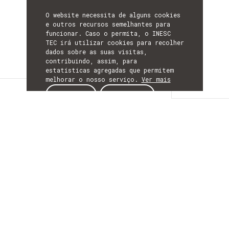
O website necessita de alguns cookies
e outros recursos semelhantes para
funcionar. Caso o permita, o INESC
TEC irá utilizar cookies para recolher
dados sobre as suas visitas,
contribuindo, assim, para
estatísticas agregadas que permitem
melhorar o nosso serviço.
Ver mais
Detalhes
ACEITAR
REJEITAR
DETALHES
Mais Informação
ACRÓNIMO