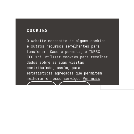
COOKIES
O website necessita de alguns cookies
e outros recursos semelhantes para
funcionar. Caso o permita, o INESC
TEC irá utilizar cookies para recolher
dados sobre as suas visitas,
contribuindo, assim, para
estatísticas agregadas que permitem
melhorar o nosso serviço.
Ver mais
Detalhes
ACEITAR
REJEITAR
DETALHES