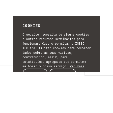
COOKIES
O website necessita de alguns cookies
e outros recursos semelhantes para
funcionar. Caso o permita, o INESC
TEC irá utilizar cookies para recolher
dados sobre as suas visitas,
contribuindo, assim, para
estatísticas agregadas que permitem
melhorar o nosso serviço.
Ver mais
Detalhes
ACEITAR
REJEITAR
DETALHES