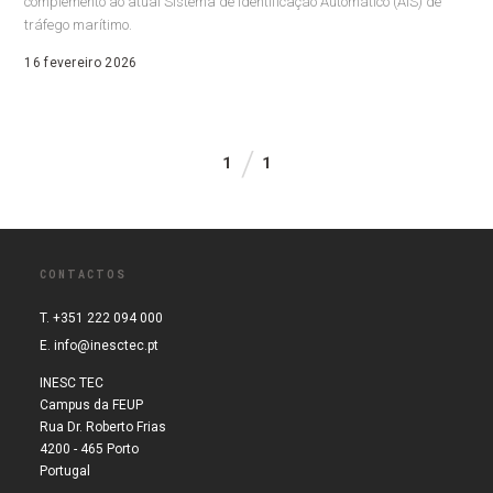
complemento ao atual Sistema de Identificação Automático (AIS) de
tráfego marítimo.
16 fevereiro 2026
1
1
CONTACTOS
T. +351 222 094 000
E.
info@inesctec.pt
INESC TEC
Campus da FEUP
Rua Dr. Roberto Frias
4200 - 465 Porto
Portugal