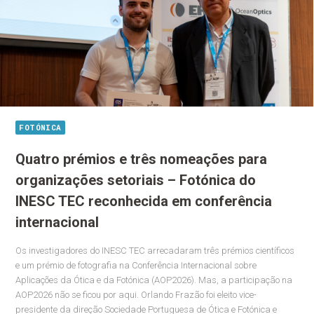
FOTÓNICA
Quatro prémios e três nomeações para
organizações setoriais – Fotónica do
INESC TEC reconhecida em conferência
internacional
Os investigadores do INESC TEC arrecadaram três prémios científicos
e um prémio de fotografia na Conferência Internacional sobre
Aplicações da Ótica e da Fotónica (AOP2026). Mas, a participação na
AOP2026 não se ficou por aqui. Orlando Frazão foi eleito vice-
presidente da direção Sociedade Portuguesa de Ótica e Fotónica e