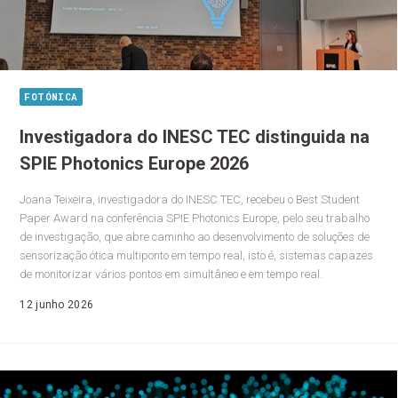
FOTÓNICA
Investigadora do INESC TEC distinguida na
SPIE Photonics Europe 2026
Joana Teixeira, investigadora do INESC TEC, recebeu o Best Student
Paper Award na conferência SPIE Photonics Europe, pelo seu trabalho
de investigação, que abre caminho ao desenvolvimento de soluções de
sensorização ótica multiponto em tempo real, isto é, sistemas capazes
de monitorizar vários pontos em simultâneo e em tempo real.
12 junho 2026