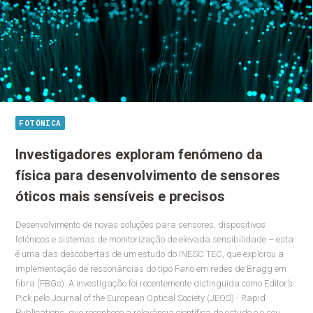
FOTÓNICA
Investigadores exploram fenómeno da
física para desenvolvimento de sensores
óticos mais sensíveis e precisos
Desenvolvimento de novas soluções para sensores, dispositivos
fotónicos e sistemas de monitorização de elevada sensibilidade – esta
é uma das descobertas de um estudo do INESC TEC, que explorou a
implementação de ressonâncias do tipo Fano em redes de Bragg em
fibra (FBGs). A investigação foi recentemente distinguida como Editor’s
Pick pelo Journal of the European Optical Society (JEOS) - Rapid
Publications, que reconhece a relevância científica do estudo e o seu