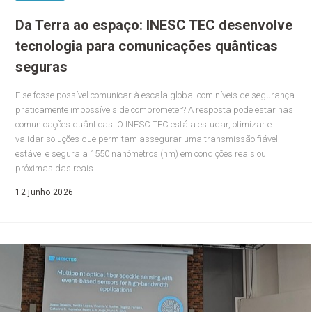
Da Terra ao espaço: INESC TEC desenvolve
tecnologia para comunicações quânticas
seguras
E se fosse possível comunicar à escala global com níveis de segurança
praticamente impossíveis de comprometer? A resposta pode estar nas
comunicações quânticas. O INESC TEC está a estudar, otimizar e
validar soluções que permitam assegurar uma transmissão fiável,
estável e segura a 1550 nanómetros (nm) em condições reais ou
próximas das reais.
12 junho 2026