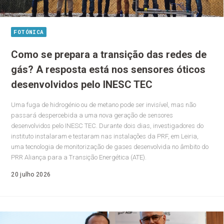
FOTÓNICA
Como se prepara a transição das redes de
gás? A resposta está nos sensores óticos
desenvolvidos pelo INESC TEC
Uma fuga de hidrogénio ou de metano pode ser invisível, mas não
passará despercebida a uma nova geração de sensores
desenvolvidos pelo INESC TEC. Durante dois dias, investigadores do
instituto instalaram e testaram nas instalações da PRF, em Leiria,
uma tecnologia de monitorização de gases desenvolvida no âmbito do
PRR Aliança para a Transição Energética (ATE).
20 julho 2026