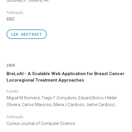
Gouveia, P; Oliveira, HP;
Publicação
BIBE
LER
ABSTRACT
2025
BreLoAI - A Scalable Web Application for Breast Cancer
Locoregional Treatment Approaches
Autores
Miguel M Romariz; Tiago F Gonçalves; Eduard Bonci; Hélder
Oliveira; Carlos Mavioso; Maria J Cardoso; Jaime Cardoso;
Publicação
Cureus Journal of Computer Science.