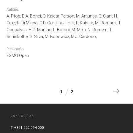
Autores
A. Pfob; E-A. Bonci; O. Kaidar-Person; M. Antunes; O. Ciani; H.
Cruz; R. Di Micco; O.D. Gentilini; J. Heil; P. Kabata; M. Romariz; T.
Gonçalves; H.G. Martins; L. Borsoi; M. Mika; N. Romem; T.
Schinköthe; G. Silva; M. Bobowicz; M.J. Cardoso;
Publicação
ESMO Open
1
2
CONTACTOS
T. +351 222 094 000