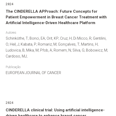
2024
The CINDERELLA APProach: Future Concepts for
Patient Empowerment in Breast Cancer Treatment with
Artificial Intelligence-Driven Healthcare Platform
Autores
Schinköthe, T; Bonci, EA; Orit, KP; Cruz, H; Di Micco, R; Gentilini,
O; Heil, J; Kabata, P; Romariz, M; Gonçalves, T; Martins, H;
Ludovica, B; Mika, M; Pfob, A; Romem, N; Silva, G; Bobowicz, M;
Cardoso, MJ;
Publicação
EUROPEAN JOURNAL OF CANCER
2024
CINDERELLA clinical trial: Using artificial intelligence-
driven healthcare to enhance breast cancer