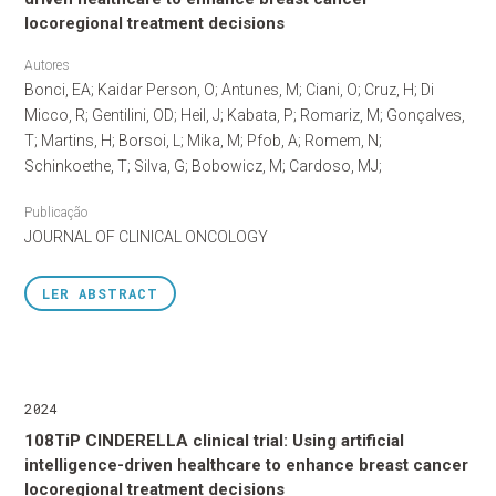
locoregional treatment decisions
Autores
Bonci, EA; Kaidar Person, O; Antunes, M; Ciani, O; Cruz, H; Di
Micco, R; Gentilini, OD; Heil, J; Kabata, P; Romariz, M; Gonçalves,
T; Martins, H; Borsoi, L; Mika, M; Pfob, A; Romem, N;
Schinkoethe, T; Silva, G; Bobowicz, M; Cardoso, MJ;
Publicação
JOURNAL OF CLINICAL ONCOLOGY
LER
ABSTRACT
2024
108TiP CINDERELLA clinical trial: Using artificial
intelligence-driven healthcare to enhance breast cancer
locoregional treatment decisions