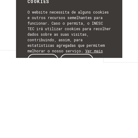
COOKIES
O website necessita de alguns cookies
e outros recursos semelhantes para
funcionar. Caso o permita, o INESC
TEC irá utilizar cookies para recolher
dados sobre as suas visitas,
contribuindo, assim, para
estatísticas agregadas que permitem
melhorar o nosso serviço.
Ver mais
Descrição
ACEITAR
REJEITAR
DESCRIÇÃO
WI-GREEN .:
Otimização do
consumo energético