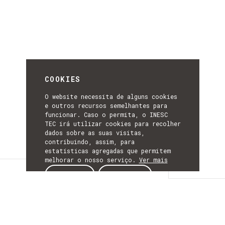
COOKIES
O website necessita de alguns cookies
e outros recursos semelhantes para
funcionar. Caso o permita, o INESC
TEC irá utilizar cookies para recolher
dados sobre as suas visitas,
contribuindo, assim, para
estatísticas agregadas que permitem
melhorar o nosso serviço.
Ver mais
Detalhes
ACEITAR
REJEITAR
DETALHES