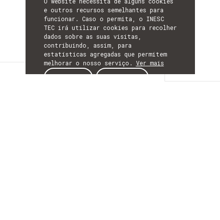
O website necessita de alguns cookies
e outros recursos semelhantes para
funcionar. Caso o permita, o INESC
TEC irá utilizar cookies para recolher
dados sobre as suas visitas,
contribuindo, assim, para
estatísticas agregadas que permitem
melhorar o nosso serviço.
Ver mais
Detalhes
ACEITAR
REJEITAR
DETALHES
Mais Informação
ACRÓNIMO
TenisApp2