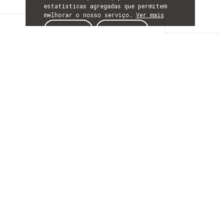
estatísticas agregadas que permitem
melhorar o nosso serviço.
Ver mais
Descrição
ACEITAR
REJEITAR
DESCRIÇÃO
SUBMarine cablEs for
ReSearch and
Exploration
O SUBMERSE é um projeto europeu que
explora a utilização de cabos submarinos
de fibra ótica já existentes como uma
nova plataforma de observação contínua