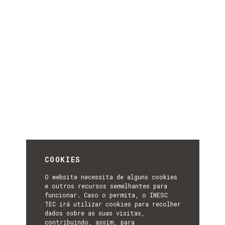
COOKIES
O website necessita de alguns cookies
e outros recursos semelhantes para
funcionar. Caso o permita, o INESC
TEC irá utilizar cookies para recolher
dados sobre as suas visitas,
contribuindo, assim, para