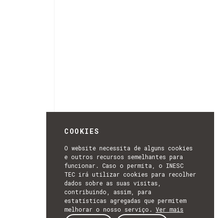
COOKIES
O website necessita de alguns cookies
e outros recursos semelhantes para
funcionar. Caso o permita, o INESC
TEC irá utilizar cookies para recolher
dados sobre as suas visitas,
contribuindo, assim, para
estatísticas agregadas que permitem
melhorar o nosso serviço.
Ver mais