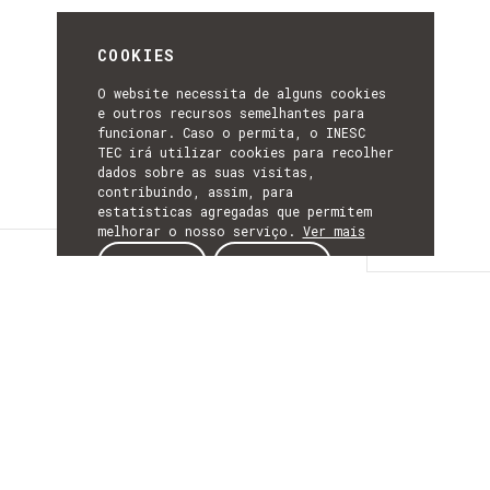
COOKIES
O website necessita de alguns cookies
e outros recursos semelhantes para
funcionar. Caso o permita, o INESC
TEC irá utilizar cookies para recolher
dados sobre as suas visitas,
contribuindo, assim, para
estatísticas agregadas que permitem
melhorar o nosso serviço.
Ver mais
Detalhes
ACEITAR
REJEITAR
DETALHES
Mais Informação