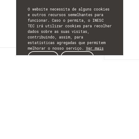
O website necessita de alguns cookies
e outros recursos semelhantes para
funcionar. Caso o permita, o INESC
TEC irá utilizar cookies para recolher
dados sobre as suas visitas,
contribuindo, assim, para
estatísticas agregadas que permitem
melhorar o nosso serviço.
Ver mais
Detalhes
ACEITAR
REJEITAR
DETALHES
Mais Informação
ACRÓNIMO