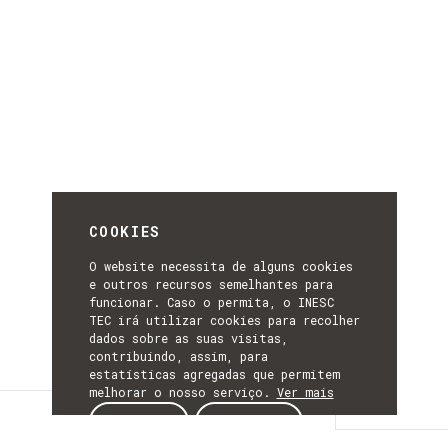
COOKIES
O website necessita de alguns cookies
e outros recursos semelhantes para
funcionar. Caso o permita, o INESC
TEC irá utilizar cookies para recolher
dados sobre as suas visitas,
contribuindo, assim, para
estatísticas agregadas que permitem
melhorar o nosso serviço.
Ver mais
Detalhes
ACEITAR
REJEITAR