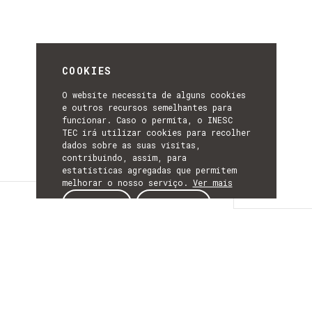
COOKIES
O website necessita de alguns cookies
e outros recursos semelhantes para
funcionar. Caso o permita, o INESC
TEC irá utilizar cookies para recolher
dados sobre as suas visitas,
contribuindo, assim, para
estatísticas agregadas que permitem
melhorar o nosso serviço.
Ver mais
Detalhes
ACEITAR
REJEITAR
DETALHES