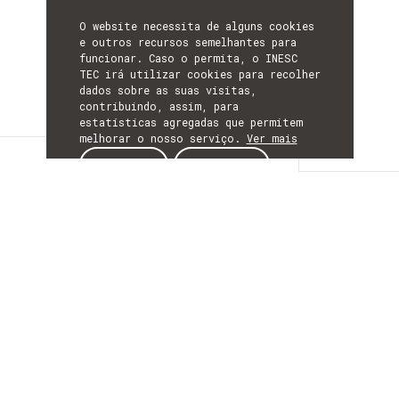
O website necessita de alguns cookies
e outros recursos semelhantes para
funcionar. Caso o permita, o INESC
TEC irá utilizar cookies para recolher
dados sobre as suas visitas,
contribuindo, assim, para
estatísticas agregadas que permitem
melhorar o nosso serviço.
Ver mais
Detalhes
ACEITAR
REJEITAR
DETALHES
Mais Informação
ACRÓNIMO