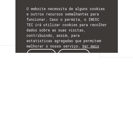
O website necessita de alguns cookies
e outros recursos semelhantes para
funcionar. Caso o permita, o INESC
TEC irá utilizar cookies para recolher
dados sobre as suas visitas,
contribuindo, assim, para
estatísticas agregadas que permitem
melhorar o nosso serviço.
Ver mais
Detalhes
ACEITAR
REJEITAR
DETALHES
Mais Informação
ACRÓNIMO