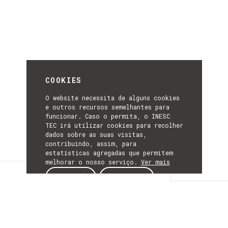
COOKIES
O website necessita de alguns cookies
e outros recursos semelhantes para
funcionar. Caso o permita, o INESC
TEC irá utilizar cookies para recolher
dados sobre as suas visitas,
contribuindo, assim, para
estatísticas agregadas que permitem
melhorar o nosso serviço.
Ver mais
Detalhes
ACEITAR
REJEITAR
DETALHES