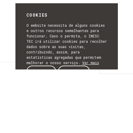
COOKIES
O website necessita de alguns cookies
e outros recursos semelhantes para
funcionar. Caso o permita, o INESC
TEC irá utilizar cookies para recolher
dados sobre as suas visitas,
contribuindo, assim, para
estatísticas agregadas que permitem
melhorar o nosso serviço.
Ver mais
Detalhes
ACEITAR
REJEITAR
DETALHES
Mais Informação