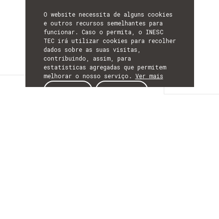
O website necessita de alguns cookies
e outros recursos semelhantes para
funcionar. Caso o permita, o INESC
TEC irá utilizar cookies para recolher
dados sobre as suas visitas,
contribuindo, assim, para
estatísticas agregadas que permitem
melhorar o nosso serviço.
Ver mais
Detalhes
ACEITAR
REJEITAR
DETALHES
Mais Informação
ACRÓNIMO