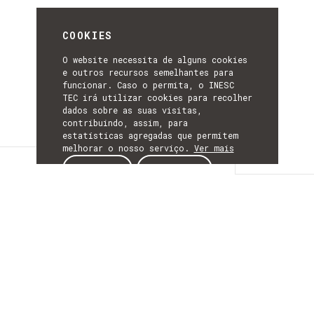
COOKIES
O website necessita de alguns cookies
e outros recursos semelhantes para
funcionar. Caso o permita, o INESC
TEC irá utilizar cookies para recolher
dados sobre as suas visitas,
contribuindo, assim, para
estatísticas agregadas que permitem
melhorar o nosso serviço.
Ver mais
Detalhes
ACEITAR
REJEITAR
DETALHES
Mais Informação