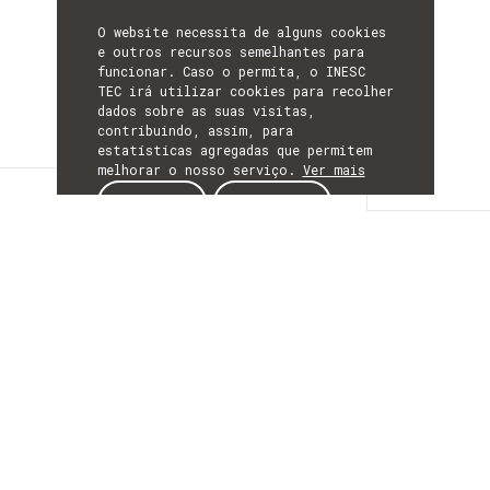
O website necessita de alguns cookies
e outros recursos semelhantes para
funcionar. Caso o permita, o INESC
TEC irá utilizar cookies para recolher
dados sobre as suas visitas,
contribuindo, assim, para
estatísticas agregadas que permitem
melhorar o nosso serviço.
Ver mais
Detalhes
ACEITAR
REJEITAR
DETALHES
Mais Informação
ACRÓNIMO