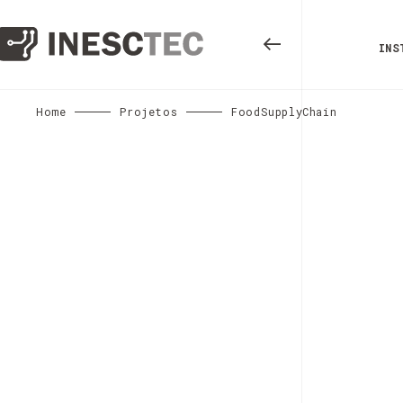
INS
Home
Projetos
FoodSupplyChain