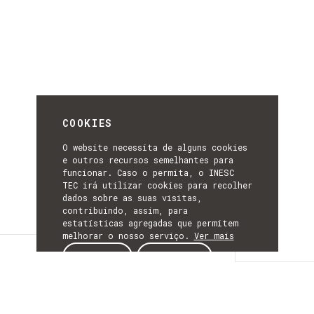
COOKIES
O website necessita de alguns cookies
e outros recursos semelhantes para
funcionar. Caso o permita, o INESC
TEC irá utilizar cookies para recolher
dados sobre as suas visitas,
contribuindo, assim, para
estatísticas agregadas que permitem
melhorar o nosso serviço.
Ver mais
Detalhes
ACEITAR
REJEITAR
DETALHES