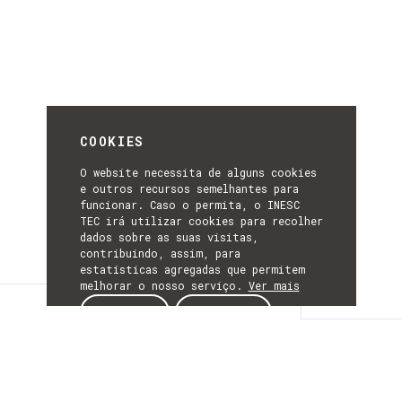
COOKIES
O website necessita de alguns cookies
e outros recursos semelhantes para
funcionar. Caso o permita, o INESC
TEC irá utilizar cookies para recolher
dados sobre as suas visitas,
contribuindo, assim, para
estatísticas agregadas que permitem
melhorar o nosso serviço.
Ver mais
Detalhes
ACEITAR
REJEITAR
DETALHES