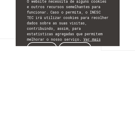
O website necessita de alguns cookies
e outros recursos semelhantes para
funcionar. Caso o permita, o INESC
TEC irá utilizar cookies para recolher
dados sobre as suas visitas,
contribuindo, assim, para
estatísticas agregadas que permitem
melhorar o nosso serviço.
Ver mais
Detalhes
ACEITAR
REJEITAR
DETALHES
Mais Informação
ACRÓNIMO
DIGITALbuilt