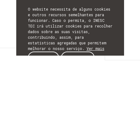
O website necessita de alguns cookies
e outros recursos semelhantes para
funcionar. Caso o permita, o INESC
TEC irá utilizar cookies para recolher
dados sobre as suas visitas,
contribuindo, assim, para
estatísticas agregadas que permitem
melhorar o nosso serviço.
Ver mais
Detalhes
ACEITAR
REJEITAR
DETALHES
Mais Informação
ACRÓNIMO