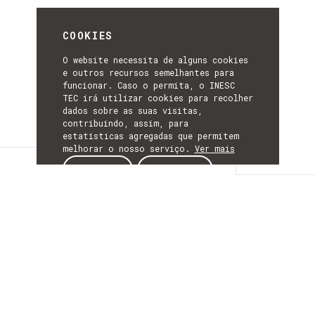
COOKIES
O website necessita de alguns cookies
e outros recursos semelhantes para
funcionar. Caso o permita, o INESC
TEC irá utilizar cookies para recolher
dados sobre as suas visitas,
contribuindo, assim, para
estatísticas agregadas que permitem
melhorar o nosso serviço.
Ver mais
Detalhes
ACEITAR
REJEITAR
DETALHES
Mais Informação