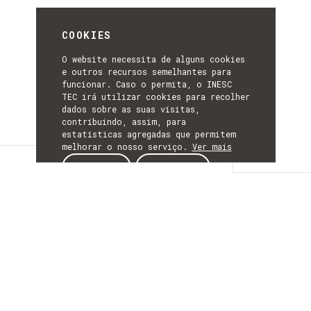
COOKIES
O website necessita de alguns cookies
e outros recursos semelhantes para
funcionar. Caso o permita, o INESC
TEC irá utilizar cookies para recolher
dados sobre as suas visitas,
contribuindo, assim, para
estatísticas agregadas que permitem
melhorar o nosso serviço.
Ver mais
Detalhes
ACEITAR
REJEITAR
DETALHES
Mais Informação