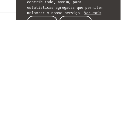
contribuindo, assim, para
estatísticas agregadas que permitem
melhorar o nosso serviço.
Ver mais
Descrição
ACEITAR
REJEITAR
DESCRIÇÃO
Rollout AF1, AF3
Este projeto tem como principal objetivo
a análise e especificação do sistema de
automação (Níveis L1 e L2 da norma ISA-
95) para recolha de indicadores nos
equipamentos industriais, o desenho da
arquitetura de automação e