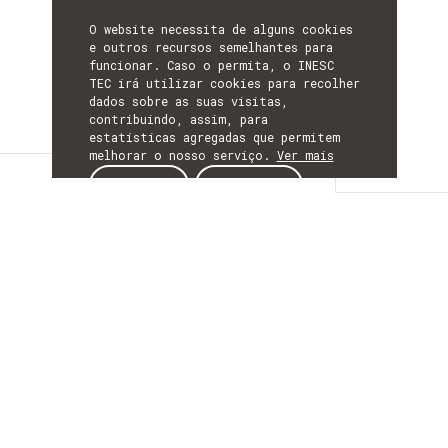
O website necessita de alguns cookies
e outros recursos semelhantes para
funcionar. Caso o permita, o INESC
TEC irá utilizar cookies para recolher
dados sobre as suas visitas,
contribuindo, assim, para
estatísticas agregadas que permitem
melhorar o nosso serviço.
Ver mais
Detalhes
ACEITAR
REJEITAR
DETALHES
Mais Informação
ACRÓNIMO