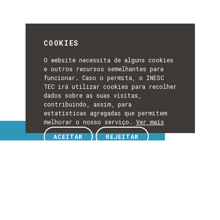
COOKIES
O website necessita de alguns cookies
e outros recursos semelhantes para
funcionar. Caso o permita, o INESC
TEC irá utilizar cookies para recolher
dados sobre as suas visitas,
contribuindo, assim, para
estatísticas agregadas que permitem
melhorar o nosso serviço.
Ver mais
Tópicos de interesse
ACEITAR
REJEITAR
TÓPICOS
DE
EXPLORE TÓPICOS DE INTERESSE