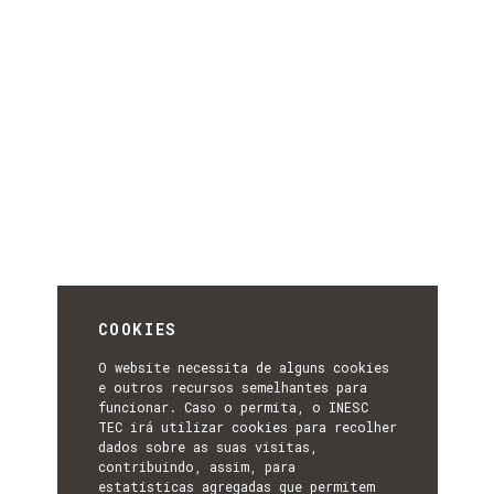
COOKIES
O website necessita de alguns cookies
e outros recursos semelhantes para
funcionar. Caso o permita, o INESC
TEC irá utilizar cookies para recolher
dados sobre as suas visitas,
contribuindo, assim, para
estatísticas agregadas que permitem