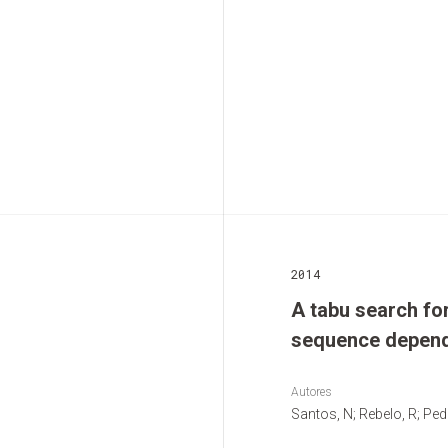
2014
A tabu search fo
sequence depend
Autores
Santos, N; Rebelo, R; Ped