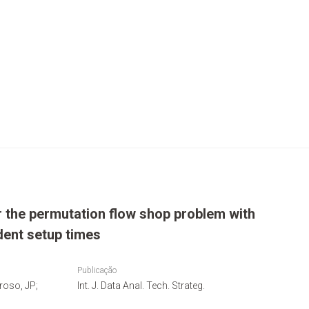
r the permutation flow shop problem with
ent setup times
Publicação
roso, JP;
Int. J. Data Anal. Tech. Strateg.