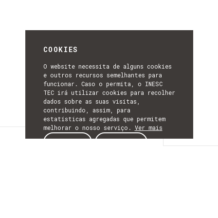
COOKIES
O website necessita de alguns cookies
e outros recursos semelhantes para
funcionar. Caso o permita, o INESC
TEC irá utilizar cookies para recolher
dados sobre as suas visitas,
contribuindo, assim, para
estatísticas agregadas que permitem
melhorar o nosso serviço.
Ver mais
Detalhes
ACEITAR
REJEITAR
DETALHES