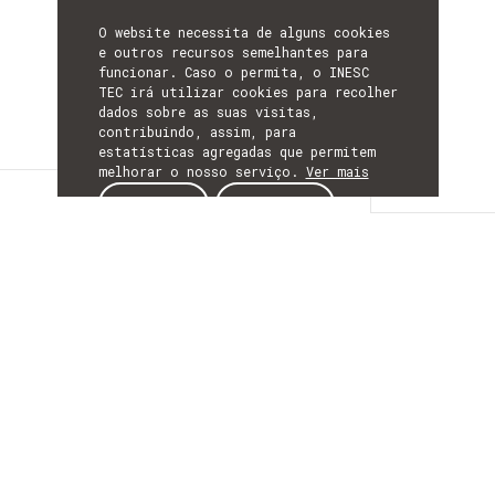
O website necessita de alguns cookies
e outros recursos semelhantes para
funcionar. Caso o permita, o INESC
TEC irá utilizar cookies para recolher
dados sobre as suas visitas,
contribuindo, assim, para
estatísticas agregadas que permitem
melhorar o nosso serviço.
Ver mais
Detalhes
ACEITAR
REJEITAR
DETALHES
Mais Informação
ACRÓNIMO