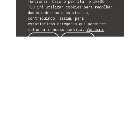
funcionar. Caso o permita, o INESC
TEC irá utilizar cookies para recolher
dados sobre as suas visitas,
contribuindo, assim, para
estatísticas agregadas que permitem
melhorar o nosso serviço.
Ver mais
Detalhes
ACEITAR
REJEITAR
DETALHES
Mais Informação
ACRÓNIMO
PGODISSEIA
INÍCIO